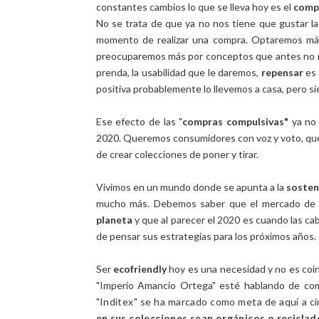
constantes cambios lo que se lleva hoy es el
compr
No se trata de que ya no nos tiene que gustar la
momento de realizar una compra. Optaremos má
preocuparemos más por conceptos que antes no man
prenda, la usabilidad que le daremos,
repensar
es 
positiva probablemente lo llevemos a casa, pero s
Ese efecto de las "
compras compulsivas"
ya no 
2020. Queremos consumidores con voz y voto, que 
de crear colecciones de poner y tirar.
Vivimos en un mundo donde se apunta a la
sosten
mucho más. Debemos saber que el mercado d
planeta
y que al parecer el 2020 es cuando las ca
de pensar sus estrategias para los próximos años.
Ser
ecofriendly
hoy es una necesidad y no es coi
"Imperio Amancio Ortega" esté hablando de com
"Inditex" se ha marcado como meta de aquí a c
en sus colecciones sean orgánicos o reciclad