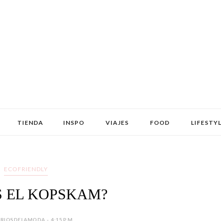
TIENDA
INSPO
VIAJES
FOOD
LIFESTY
ECOFRIENDLY
S EL KOPSKAM?
IOSDELAMODA - 4:15 P.M.