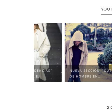
YOU 
TENDENCIAS
NUEVA SECCIÓN: "OUTFIT
MILAN
RA E...
DE HOMBRE EN...
2