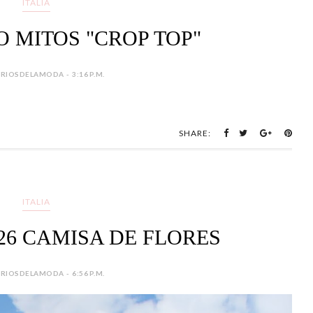
ITALIA
 MITOS "CROP TOP"
IOSDELAMODA - 3:16 P.M.
SHARE:
ITALIA
26 CAMISA DE FLORES
IOSDELAMODA - 6:56 P.M.