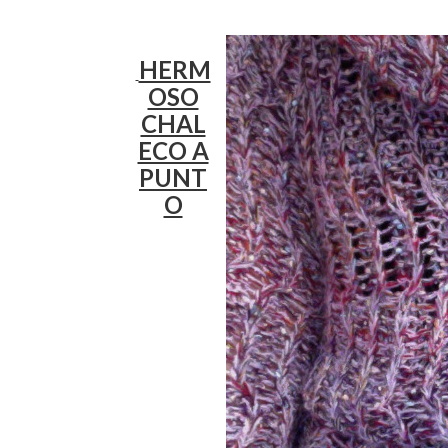
HERM
OSO
CHAL
ECO A
PUNT
O