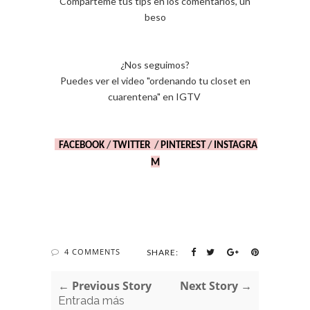
Comparteme tus tips en los comentarios, un
beso
¿Nos seguimos?
Puedes ver el video "ordenando tu closet en
cuarentena" en IGTV
FACEBOOK
/
TWITTER
/
PINTEREST
/
INSTAGRA
M
4 COMMENTS
SHARE:
← Previous Story
Next Story →
Entrada más