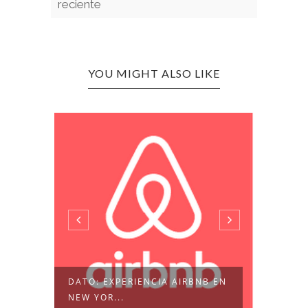
reciente
YOU MIGHT ALSO LIKE
DATO: EXPERIENCIA AIRBNB EN
VALPA
NEW YOR...
CONCE