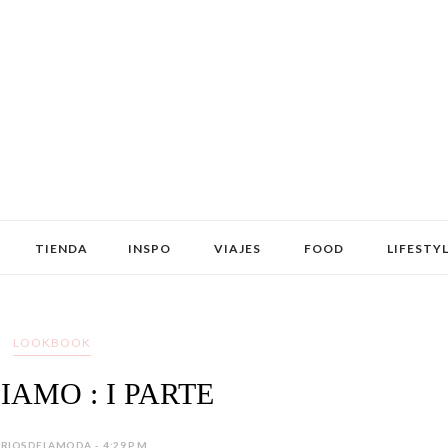
TIENDA
INSPO
VIAJES
FOOD
LIFESTY
LOOKBOOK
IAMO : I PARTE
IOSDELAMODA - 4:29 P.M.