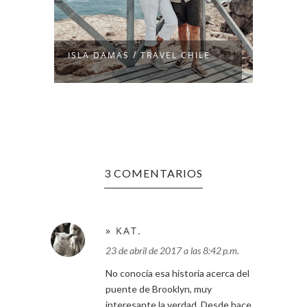
TRAVE
E
ISLA DAMAS / TRAVEL CHILE
(3 DAY
3 COMENTARIOS
» KAT.
23 de abril de 2017 a las 8:42 p.m.
No conocía esa historia acerca del
puente de Brooklyn, muy
interesante la verdad. Desde hace