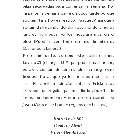
pilas recargadas para comenzar la semana. Por
mi parte, la semana parte un poco tarde porque
aquí en Italia hoy es festivo "Pascueta" así que a
seguir disfrutando del día recorriendo algunos
lugares hermosos, ya les mostrare más en el
blog (Pueden ver todo en mis
Ig Stories
@amoriosdelamoda)
Por el momento, les dejo este outfit con mis
Levis 501
(el mejor
DIY
que pude haber hecho,
esta vez combinado con una blusa en negro y mi
bomber floral
que ya les he mostrado
aquí
y
aquí
. El cabello inspiración total de
Frida
y los
aros son un regalo que me dio la abuelita de
Fede, son hermosos y eran de ella cuando era
joven (Amo este tipo de regalos con historia).
Jeans /
Levis 501
Bomber /
Alcott
Blusa /
Tienda Local