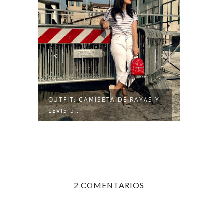
OUTFIT: CAMISETA DE RAYAS Y
OUTFI
LEVIS 5...
2 COMENTARIOS