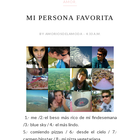
AMOR.
MI PERSONA FAVORITA
BY AMORIOSDELAMODA - 4:33 A.M.
1.- me /2.-el beso más rico de mi findesemana
/3.- blue sky / 4.- el más lindo.
5.- comiendo pizzas / 6.- desde el cielo / 7.-
carmen hipster / 8.- mi pizza vegetariana