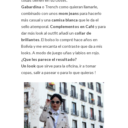
todas tienen en su closet.
Gabardina
o Trench como quieran llamarle,
combinado con unos
mom jeans
para hacerlo
más casual y una
camisa blanca
que le da el
sello atemporal.
Complementos en Café
y para
dar más look al outfit añadí un
collar de
brillantes
. El bolso lo compré hace años en
Bolivia y me encanta el contraste que da a mis
looks. A modo de juego uñas y labios en rojo.
¿Que les parece el resultado?
Un look
que sirve para la oficina, ir a tomar
copas, salir a pasear o para lo que quieras !