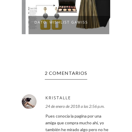
LISTA
DATO: WISHLIST GAMISS
"DRESS
2 COMENTARIOS
KRISTALLE
24 de enero de 2018 a las 2:56 p.m.
Pues conocía la pagina por una
amiga que compra mucho ahí, yo
también he mirado algo pero no he