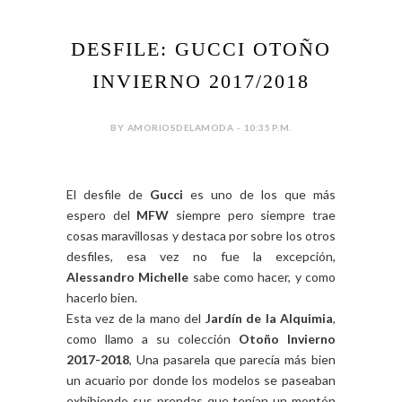
DESFILE: GUCCI OTOÑO
INVIERNO 2017/2018
BY AMORIOSDELAMODA - 10:35 P.M.
El desfile de
Gucci
es uno de los que más
espero del
MFW
siempre pero siempre trae
cosas maravillosas y destaca por sobre los otros
desfiles, esa vez no fue la excepción,
Alessandro Michelle
sabe como hacer, y como
hacerlo bien.
Esta vez de la mano del
Jardín de la Alquimia
,
como llamo a su colección
Otoño Invierno
2017-2018
, Una pasarela que parecía más bien
un acuario por donde los modelos se paseaban
exhibiendo sus prendas que tenían un montón