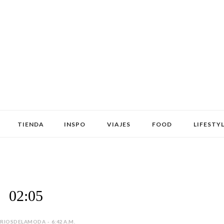
TIENDA
INSPO
VIAJES
FOOD
LIFESTY
02:05
IOSDELAMODA - 6:42 A.M.