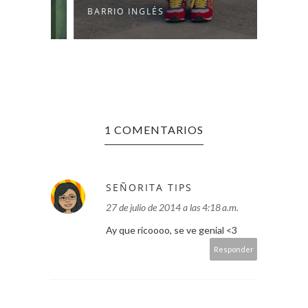
BARRIO INGLÉS
ESMER
1 COMENTARIOS
SEÑORITA TIPS
27 de julio de 2014 a las 4:18 a.m.
Ay que ricoooo, se ve genial <3
Responder