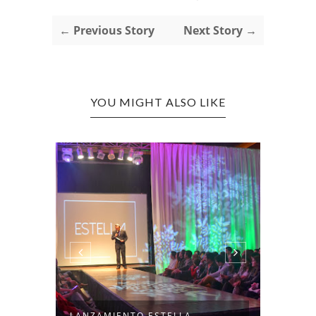
← Previous Story
Next Story →
YOU MIGHT ALSO LIKE
LANZAMIENTO ESTELLA
LOOKB