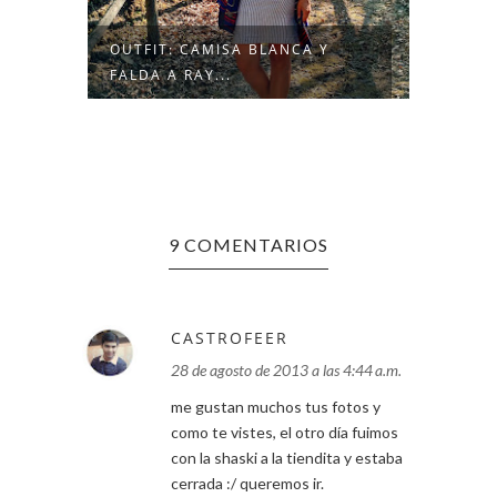
OUTFIT: CAMISA BLANCA Y
LOOKB
FALDA A RAY...
9 COMENTARIOS
CASTROFEER
28 de agosto de 2013 a las 4:44 a.m.
me gustan muchos tus fotos y
como te vistes, el otro día fuimos
con la shaski a la tiendita y estaba
cerrada :/ queremos ir.