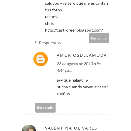
saludos y reitero que me encantan
tus fotos.
un beso
chris
http://castrofeer.blogspot.com/
Responder
Respuestas
AMORIOSDELAMODA
28 de agosto de 2013 a las
4:44 p.m.
ayy que halago :$
pucha cuando vayan avisen !
cariños
Responder
VALENTINA OLIVARES