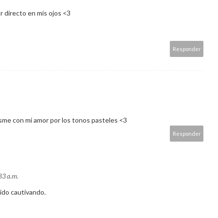
 directo en mis ojos <3
Responder
asme con mi amor por los tonos pasteles <3
Responder
33 a.m.
 ido cautivando.