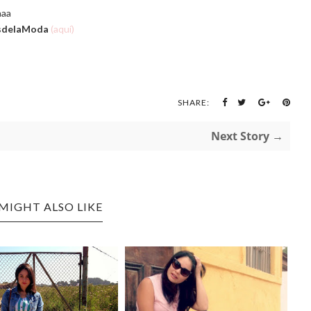
aaa
sdelaModa
(aquí)
SHARE:
Next Story →
MIGHT ALSO LIKE