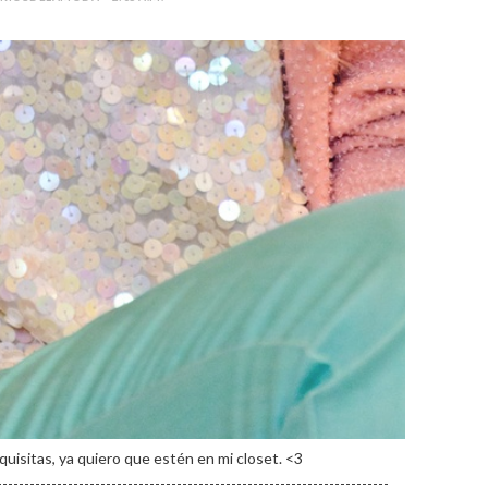
uisitas, ya quiero que estén en mi closet. <3
------------------------------------------------------------------------