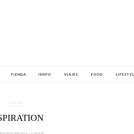
TIENDA
INSPO
VIAJES
FOOD
LIFESTY
COLOR
SPIRATION
IOSDELAMODA - 2:05 A.M.