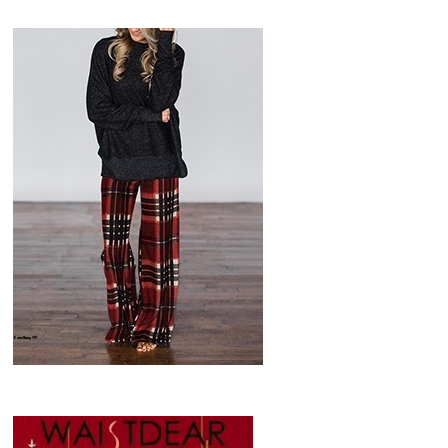
TREND: "PIELES"
90S REVIVAL