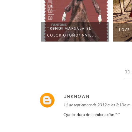
RSALA EL
LOVE
PAST
O/INVIE...
11
UNKNOWN
11 de septiembre de 2012 a las 2:13 a.m.
Que lindura de combinación *-*